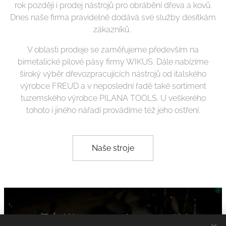
rok později i prodej nástrojů pro obrábění dřeva a kovů.
Dnes naše firma pravidelně dodává své služby desítkám
zákazníků.
V oblasti prodeje se zaměřujeme především na
bimetalické pilové pásy firmy WIKUS. Dále nabízíme
široký výběr dřevozpracujících nástrojů od italského
výrobce FREUD a v neposlední řadě také sortiment
tuzemského výrobce PILANA TOOLS. U veškerého
tohoto i jiného nářadí provádíme též jeho ostření.
Naše stroje
Pošlete nám vaši