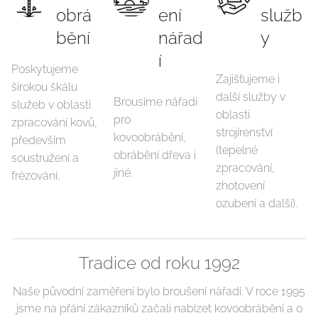
obrá
ení
služb
bění
nářad
y
í
Poskytujeme
Zajišťujeme i
širokou škálu
další služby v
Brousíme nářadí
služeb v oblasti
oblasti
pro
zpracování kovů,
strojírenství
kovoobrábění,
především
(tepelné
obrábění dřeva i
soustružení a
zpracování,
jiné.
frézování.
zhotovení
ozubení a další).
Tradice od roku 1992
Naše původní zaměření bylo broušení nářadí. V roce 1995
jsme na přání zákazníků začali nabízet kovoobrábění a o