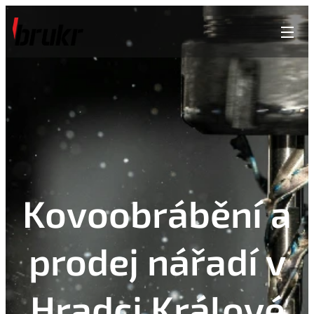
Kovoobrábění a
prodej nářadí v
Hradci Králové